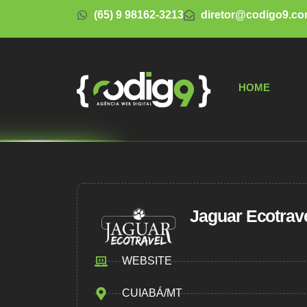
(65) 9 98162-3213
diretor@codigo9.co
HOME
Jaguar Ecotrav
WEBSITE
CUIABÁ/MT